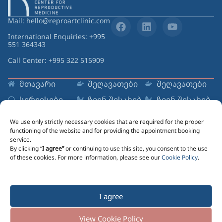
Mail: hello@reproartclinic.com
International Enquiries: +995
551 364343
Call Center: +995 322 515909
მთავარი
შეღავათები
შეღავათები
სერვისები
ჩვენ შესახებ
ჩვენ შესახებ
რესურსები
ცენტრები
ცენტრები
We use only strictly necessary cookies that are required for the proper
Sign up to Newsletter
functioning of the website and for providing the appointment booking
service.
Email
By clicking “
I agree”
or continuing to use this site, you consent to the use
of these cookies. For more information, please see our
Cookie Policy
.
Marketing information message lorem ipsum dolor
I agree
Send Me Updates
View Cookie Policy
Cookie Policy
Cookie Policy
Cookie Policy