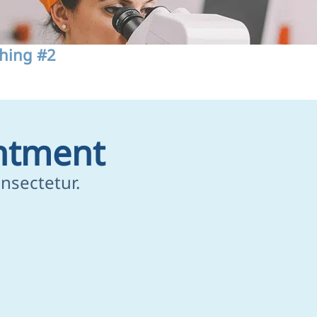
hing #2
ntment
nsectetur.