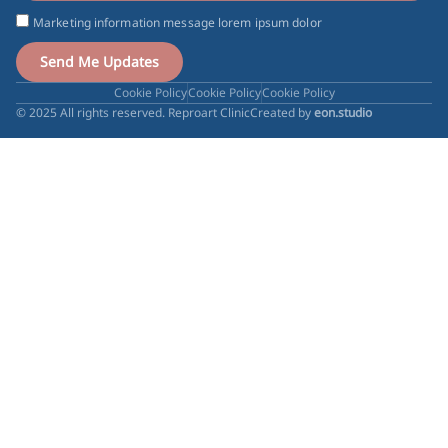
Marketing information message lorem ipsum dolor
Send Me Updates
Cookie Policy
Cookie Policy
Cookie Policy
© 2025 All rights reserved. Reproart Clinic
Created by
eon.studio