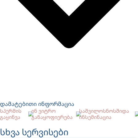
დამატებითი ინფორმაცია
სპერმის
ინ ვიტრო
საშვილოსნოსშიდა
გაყინვა
განაყოფიერება
ინსემინაცია
სხვა სერვისები